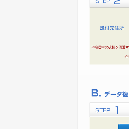
※輸送中の破損を回避す
※